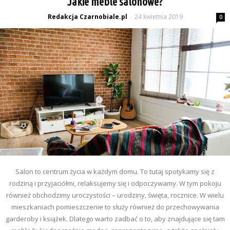
Jakie meble salonowe?
Redakcja Czarnobiale.pl
24 kwietnia 2019
-
0
Salon to centrum życia w każdym domu. To tutaj spotykamy się z
rodziną i przyjaciółmi, relaksujemy się i odpoczywamy. W tym pokoju
również obchodzimy uroczystości – urodziny, święta, rocznice. W wielu
mieszkaniach pomieszczenie to służy również do przechowywania
garderoby i książek. Dlatego warto zadbać o to, aby znajdujące się tam