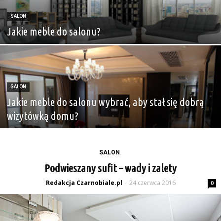
SALON
Jakie meble do salonu?
SALON
Jakie meble do salonu wybrać, aby stał się dobrą
wizytówką domu?
SALON
Podwieszany sufit – wady i zalety
Redakcja Czarnobiale.pl
24 czerwca 2016
-
0