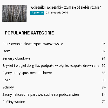
Wciągniki i wciągarki – czym się od siebie różnią?
21 listopada 2016
Remonty
POPULARNE KATEGORIE
Rusztowania elewacyjne i warszawskie
96
Dom
92
Serwisy obiadowe
91
Brykiet i węgiel do grilla, podpałki w płynie, rozpałki drewniane
90
Rynny i rury spustowe dachowe
88
Róże
88
Schody
84
Sauny i akcesoria parowe, suche na podczerwień
84
Rośliny wodne
79