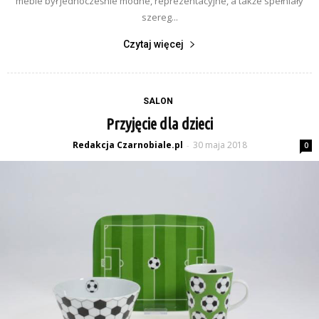
meble był jednocześnie modne, reprezentacyjne, a także spełniały
szereg...
Czytaj więcej
SALON
Przyjęcie dla dzieci
Redakcja Czarnobiale.pl
30 maja 2018
-
0