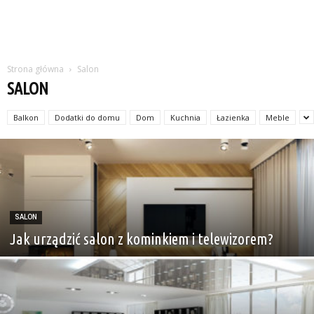
Strona główna
Salon
SALON
Balkon
Dodatki do domu
Dom
Kuchnia
Łazienka
Meble
SALON
Jak urządzić salon z kominkiem i telewizorem?