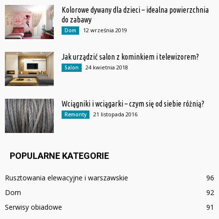
Kolorowe dywany dla dzieci – idealna powierzchnia
do zabawy
12 września 2019
Dom
Jak urządzić salon z kominkiem i telewizorem?
24 kwietnia 2018
Salon
Wciągniki i wciągarki – czym się od siebie różnią?
21 listopada 2016
Remonty
POPULARNE KATEGORIE
Rusztowania elewacyjne i warszawskie
96
Dom
92
Serwisy obiadowe
91