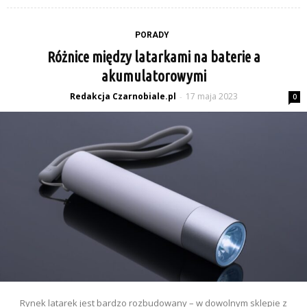
PORADY
Różnice między latarkami na baterie a
akumulatorowymi
Redakcja Czarnobiale.pl
17 maja 2023
-
0
Rynek latarek jest bardzo rozbudowany – w dowolnym sklepie z