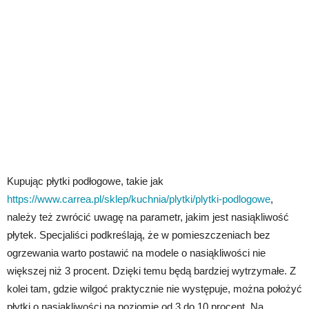
Kupując płytki podłogowe, takie jak
https://www.carrea.pl/sklep/kuchnia/plytki/plytki-podlogowe
,
należy też zwrócić uwagę na parametr, jakim jest nasiąkliwość
płytek. Specjaliści podkreślają, że w pomieszczeniach bez
ogrzewania warto postawić na modele o nasiąkliwości nie
większej niż 3 procent. Dzięki temu będą bardziej wytrzymałe. Z
kolei tam, gdzie wilgoć praktycznie nie występuje, można położyć
płytki o nasiąkliwości na poziomie od 3 do 10 procent. Na