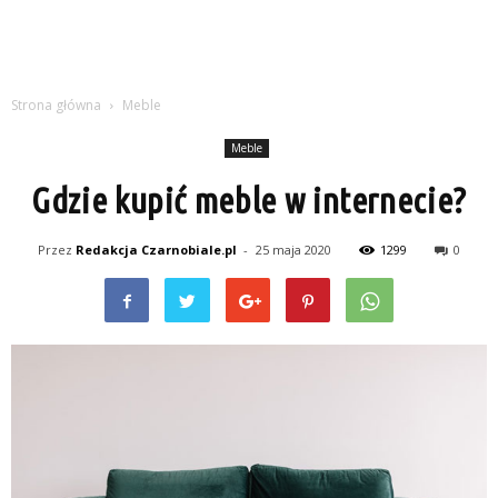
Strona główna
Meble
Meble
Gdzie kupić meble w internecie?
Przez
Redakcja Czarnobiale.pl
-
25 maja 2020
1299
0