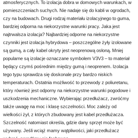
atmosferycznych. To izolacja dobra w domowych warunkach, w
pomieszczeniach suchych. Nie nadaje się do kabli w ogrodach,
czy na budowach. Drugi rodzaj materiału izolacyjnego to guma,
bardziej odporna na niekorzystne warunki pracy. Jaka jest
najtrwalsza izolacja? Najbardziej odporne na niekorzystne
czynniki jest izolacja hybrydowa – poszczególne żyły izolowane
są gumą, a cały kabel okryty jest neoprenową osłoną. Mniej
popularne są izolacje oznaczane symbolem V3V3 – to materiał
będący czymś pośrednim między gumą i neoprenem. Izolacja
tego typu sprawdza się doskonale przy bardzo niskich
temperaturach. Ostatnia możliwość to przewody z poliuretanu,
który również jest odporny na niekorzystne warunki pogodowe i
uszkodzenia mechaniczne. Wybierając przedłużacz, zwróćmy
także uwagę na moc i klasę szczelności. Moc zależy od
wielkości żył, z których zbudowany jest kabel przedłużacza.
Szczelność natomiast określa, gdzie dany sprzęt może być
używany. Jeśli wciąż mamy wątpliwości, jaki przedłużacz