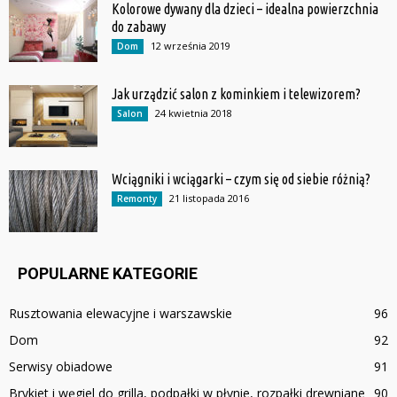
Kolorowe dywany dla dzieci – idealna powierzchnia
do zabawy
12 września 2019
Dom
Jak urządzić salon z kominkiem i telewizorem?
24 kwietnia 2018
Salon
Wciągniki i wciągarki – czym się od siebie różnią?
21 listopada 2016
Remonty
POPULARNE KATEGORIE
Rusztowania elewacyjne i warszawskie
96
Dom
92
Serwisy obiadowe
91
Brykiet i węgiel do grilla, podpałki w płynie, rozpałki drewniane
90