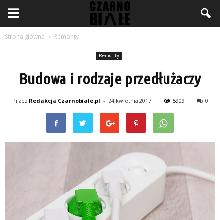
Strona główna
Remonty
Remonty
Budowa i rodzaje przedłużaczy
Przez
Redakcja Czarnobiale.pl
-
24 kwietnia 2017
5909
0