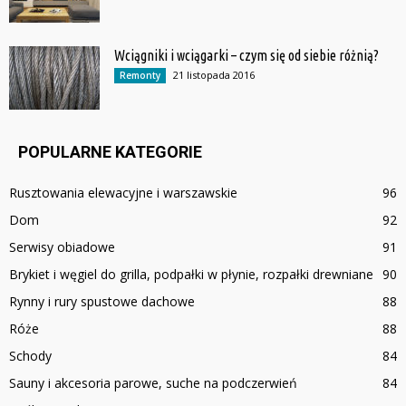
Wciągniki i wciągarki – czym się od siebie różnią?
21 listopada 2016
Remonty
POPULARNE KATEGORIE
Rusztowania elewacyjne i warszawskie
96
Dom
92
Serwisy obiadowe
91
Brykiet i węgiel do grilla, podpałki w płynie, rozpałki drewniane
90
Rynny i rury spustowe dachowe
88
Róże
88
Schody
84
Sauny i akcesoria parowe, suche na podczerwień
84