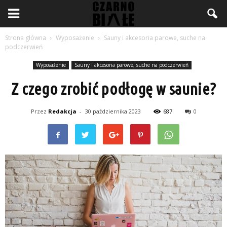
Strona główna
Wyposażenie
Sauny i akcesoria parowe, suche na
podczerwień
Wyposażenie
Sauny i akcesoria parowe, suche na podczerwień
Z czego zrobić podłogę w saunie?
Przez
Redakcja
-
30 października 2023
687
0