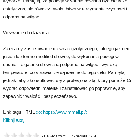
wyborze. Pamiętaj, że podłoga w saunie powinna być nie tylko
estetyczna, ale również trwała, łatwa w utrzymaniu czystości i
odporna na wilgoć.
Wezwanie do działania:
Zalecamy zastosowanie drewna egzotycznego, takiego jak cedr,
jesion lub termo-modified drewno, do wykonania podłogi w
saunie. Te gatunki drewna są odporne na wilgoć i wysoką
temperaturę, co sprawia, że są idealne do tego celu. Pamiętaj
jednak, aby skonsultować się z profesjonalistą, który pomoże Ci
wybrać odpowiedni materiał i zainstalować go poprawnie, aby
zapewnić trwałość i bezpieczeństwo.
Link tagu HTML
do: https://www.mmail.pl/:
Kliknij tutaj
[Głosów:0 Średnia:0/5]