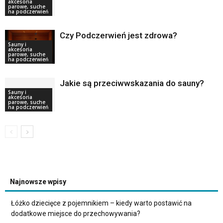
akcesoria
parowe, suche
na podczerwień
Czy Podczerwień jest zdrowa?
Sauny i
akcesoria
parowe, suche
na podczerwień
Jakie są przeciwwskazania do sauny?
Sauny i
akcesoria
parowe, suche
na podczerwień
Najnowsze wpisy
Łóżko dziecięce z pojemnikiem – kiedy warto postawić na
dodatkowe miejsce do przechowywania?