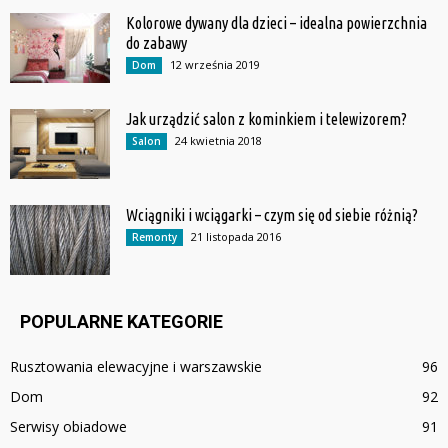
Kolorowe dywany dla dzieci – idealna powierzchnia
do zabawy
12 września 2019
Dom
Jak urządzić salon z kominkiem i telewizorem?
24 kwietnia 2018
Salon
Wciągniki i wciągarki – czym się od siebie różnią?
21 listopada 2016
Remonty
POPULARNE KATEGORIE
Rusztowania elewacyjne i warszawskie
96
Dom
92
Serwisy obiadowe
91