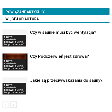
POWIĄZANE ARTYKUŁY
WIĘCEJ OD AUTORA
Czy w saunie musi być wentylacja?
Sauny i
akcesoria
parowe, suche
na podczerwień
Czy Podczerwień jest zdrowa?
Sauny i
akcesoria
parowe, suche
na podczerwień
Jakie są przeciwwskazania do sauny?
Sauny i
akcesoria
parowe, suche
na podczerwień