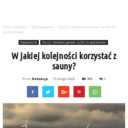
Strona główna
Wyposażenie
Sauny i akcesoria parowe, suche na
podczerwień
Wyposażenie
Sauny i akcesoria parowe, suche na podczerwień
W jakiej kolejności korzystać z
sauny?
Przez
Redakcja
-
15 lutego 2024
455
0