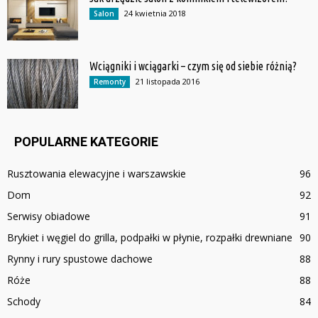
24 kwietnia 2018
Salon
Wciągniki i wciągarki – czym się od siebie różnią?
21 listopada 2016
Remonty
POPULARNE KATEGORIE
Rusztowania elewacyjne i warszawskie
96
Dom
92
Serwisy obiadowe
91
Brykiet i węgiel do grilla, podpałki w płynie, rozpałki drewniane
90
Rynny i rury spustowe dachowe
88
Róże
88
Schody
84