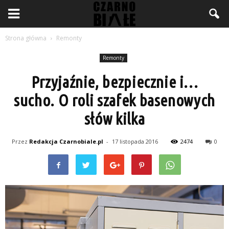
Strona główna
Remonty
Remonty
Przyjaźnie, bezpiecznie i…
sucho. O roli szafek basenowych
słów kilka
Przez
Redakcja Czarnobiale.pl
-
17 listopada 2016
2474
0