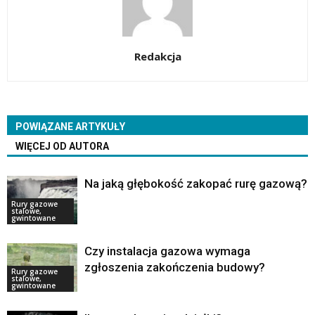
Redakcja
POWIĄZANE ARTYKUŁY
WIĘCEJ OD AUTORA
Na jaką głębokość zakopać rurę gazową?
Rury gazowe
stalowe,
gwintowane
Czy instalacja gazowa wymaga
zgłoszenia zakończenia budowy?
Rury gazowe
stalowe,
gwintowane