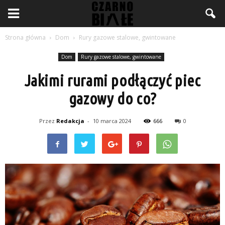
Strona główna
Dom
Rury gazowe stalowe, gwintowane
Dom
Rury gazowe stalowe, gwintowane
Jakimi rurami podłączyć piec
gazowy do co?
Przez
Redakcja
-
10 marca 2024
666
0