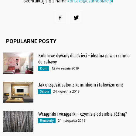
Skontaktuj się z nami:
kontakt@czarnobiale.pl
POPULARNE POSTY
Kolorowe dywany dla dzieci – idealna powierzchnia
do zabawy
12 września 2019
Dom
Jak urządzić salon z kominkiem i telewizorem?
24 kwietnia 2018
Salon
Wciągniki i wciągarki – czym się od siebie różnią?
21 listopada 2016
Remonty