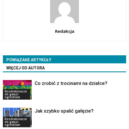
Redakcja
POWIĄZANE ARTYKUŁY
WIĘCEJ OD AUTORA
Co zrobić z trocinami na działce?
Rozdrabniacze
do gałęzi
ogrodowe
Jak szybko spalić gałęzie?
Rozdrabniacze
do gałęzi
ogrodowe