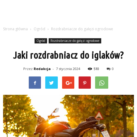
Strona główna
Ogród
Rozdrabniacze do gałęzi ogrodowe
Ogród
Rozdrabniacze do gałęzi ogrodowe
Jaki rozdrabniacz do iglaków?
Przez
Redakcja
-
7 stycznia 2024
510
0