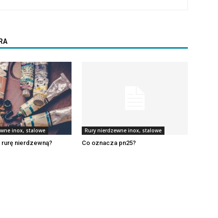
RA
ewne inox, stalowe
Rury nierdzewne inox, stalowe
 rurę nierdzewną?
Co oznacza pn25?