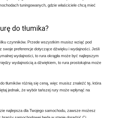
mochodach tuningowanych, gdzie właściciele chcą mieć
urę do tłumika?
 kilku czynników. Przede wszystkim musisz wziąć pod
 swoje preferencje dotyczące dźwięku i wydajności. Jeśli
malnej wydajności, to rura okrągła może być najlepszym
iędzy wydajnością a dźwiękiem, to rura prostokątna może
o tłumików różnią się ceną, więc musisz znaleźć tę, która
ętaj jednak, że wybór tańszej rury może wpłynąć na
 będzie najlepsza dla Twojego samochodu, zawsze możesz
i z branży samochodowej będą w stanie doradzić Ci