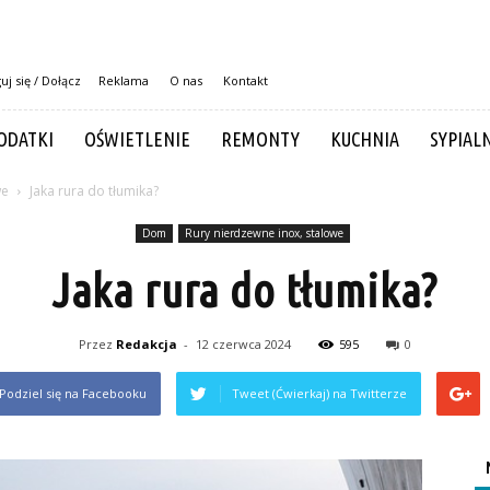
uj się / Dołącz
Reklama
O nas
Kontakt
ODATKI
OŚWIETLENIE
REMONTY
KUCHNIA
SYPIAL
we
Jaka rura do tłumika?
Dom
Rury nierdzewne inox, stalowe
Jaka rura do tłumika?
Przez
Redakcja
-
12 czerwca 2024
595
0
Podziel się na Facebooku
Tweet (Ćwierkaj) na Twitterze