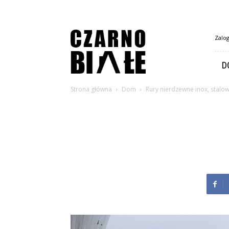
CzarnoBiale.pl
Zalog
D
Strona główna
Dom
Rury nierdzewne inox, stalo