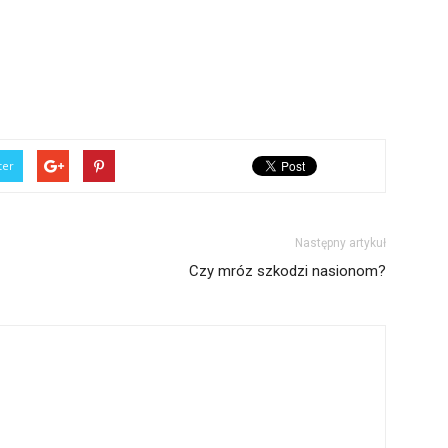
ter
Następny artykuł
Czy mróz szkodzi nasionom?