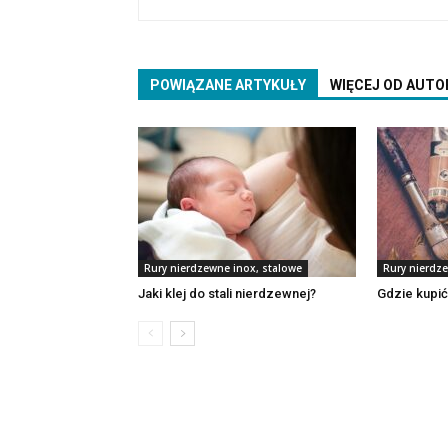
POWIĄZANE ARTYKUŁY
WIĘCEJ OD AUTO
Rury nierdzewne inox, stalowe
Rury nierdz
Jaki klej do stali nierdzewnej?
Gdzie kupić