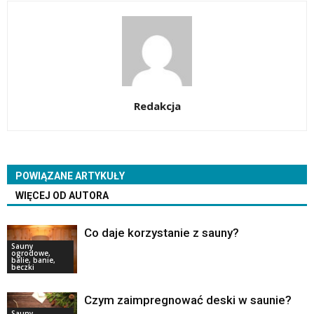
Redakcja
POWIĄZANE ARTYKUŁY
WIĘCEJ OD AUTORA
Co daje korzystanie z sauny?
Sauny
ogrodowe,
balie, banie,
beczki
Czym zaimpregnować deski w saunie?
Sauny