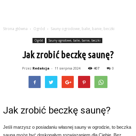
Strona główna
Ogród
Sauny ogrodowe, balie, banie, beczki
Ogród
Sauny ogrodowe, balie, banie, beczki
Jak zrobić beczkę saunę?
Przez
Redakcja
-
11 sierpnia 2024
407
0
Jak zrobić beczkę saunę?
Jeśli marzysz o posiadaniu własnej sauny w ogrodzie, to beczka
sauna może być doskonałym rozwiązaniem dla Ciebie. Bez