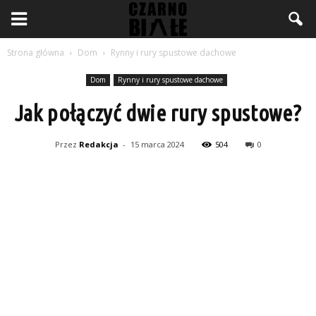
Strona główna
Dom
Rynny i rury spustowe dachowe
Dom
Rynny i rury spustowe dachowe
Jak połączyć dwie rury spustowe?
Przez
Redakcja
-
15 marca 2024
504
0