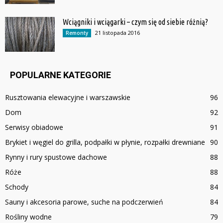
Wciągniki i wciągarki – czym się od siebie różnią?
21 listopada 2016
Remonty
POPULARNE KATEGORIE
Rusztowania elewacyjne i warszawskie
96
Dom
92
Serwisy obiadowe
91
Brykiet i węgiel do grilla, podpałki w płynie, rozpałki drewniane
90
Rynny i rury spustowe dachowe
88
Róże
88
Schody
84
Sauny i akcesoria parowe, suche na podczerwień
84
Rośliny wodne
79