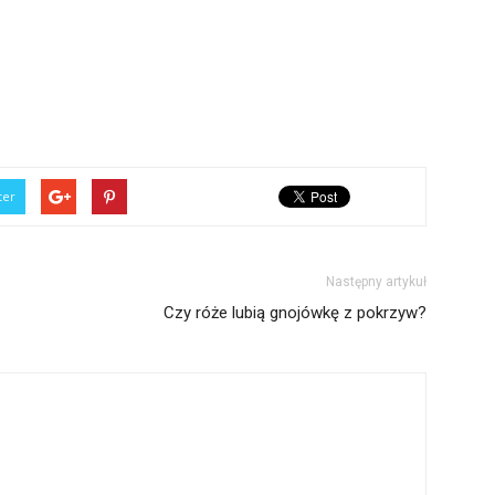
ter
Następny artykuł
Czy róże lubią gnojówkę z pokrzyw?