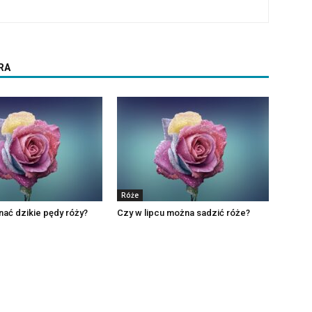
RA
Róże
ać dzikie pędy róży?
Czy w lipcu można sadzić róże?