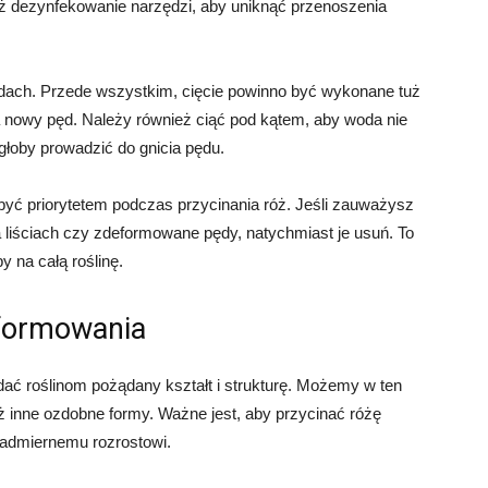
eż dezynfekowanie narzędzi, aby uniknąć przenoszenia
sadach. Przede wszystkim, cięcie powinno być wykonane tuż
a nowy pęd. Należy również ciąć pod kątem, aby woda nie
głoby prowadzić do gnicia pędu.
ć priorytetem podczas przycinania róż. Jeśli zauważysz
a liściach czy zdeformowane pędy, natychmiast je usuń. To
 na całą roślinę.
 formowania
ać roślinom pożądany kształt i strukturę. Możemy w ten
ż inne ozdobne formy. Ważne jest, aby przycinać różę
 nadmiernemu rozrostowi.