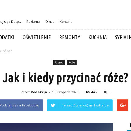
uj się / Dołącz
Reklama
O nas
Kontakt
ODATKI
OŚWIETLENIE
REMONTY
KUCHNIA
SYPIAL
ać róże?
Ogród
Róże
Jak i kiedy przycinać róże?
Przez
Redakcja
-
13 listopada 2023
445
0
Podziel się na Facebooku
Tweet (Ćwierkaj) na Twitterze