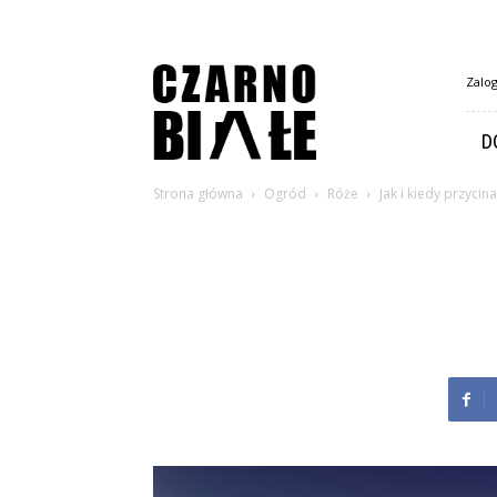
CzarnoBiale.pl
Zalog
D
Strona główna
Ogród
Róże
Jak i kiedy przycin