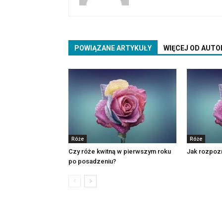
POWIĄZANE ARTYKUŁY
WIĘCEJ OD AUTO
Róże
Róże
Czy róże kwitną w pierwszym roku
Jak rozpozn
po posadzeniu?