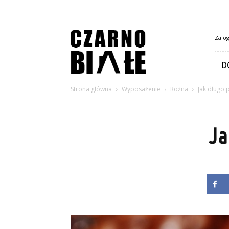
CzarnoBiale.pl
Zalog
D
Strona główna
Wyposażenie
Rożna
Jak długo 
Ja