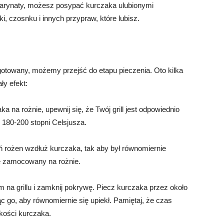
marynaty, możesz posypać kurczaka ulubionymi
i, czosnku i innych przypraw, które lubisz.
gotowany, możemy przejść do etapu pieczenia. Oto kilka
y efekt:
a na rożnie, upewnij się, że Twój grill jest odpowiednio
 180-200 stopni Celsjusza.
ń rożen wzdłuż kurczaka, tak aby był równomiernie
nie zamocowany na rożnie.
 na grillu i zamknij pokrywę. Piecz kurczaka przez około
ąc go, aby równomiernie się upiekł. Pamiętaj, że czas
lkości kurczaka.