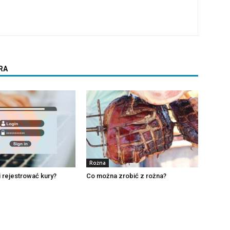
RA
Rożna
i rejestrować kury?
Co można zrobić z rożna?