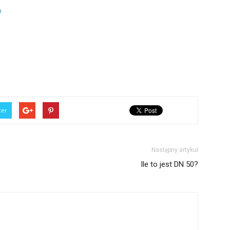
/
ter
Następny artykuł
Ile to jest DN 50?