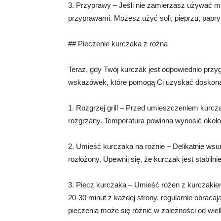
3. Przyprawy – Jeśli nie zamierzasz używać 
przyprawami. Możesz użyć soli, pieprzu, papryk
## Pieczenie kurczaka z rożna
Teraz, gdy Twój kurczak jest odpowiednio przy
wskazówek, które pomogą Ci uzyskać doskonał
1. Rozgrzej grill – Przed umieszczeniem kurczak
rozgrzany. Temperatura powinna wynosić około
2. Umieść kurczaka na rożnie – Delikatnie wsu
rozłożony. Upewnij się, że kurczak jest stabil
3. Piecz kurczaka – Umieść rożen z kurczakiem
20-30 minut z każdej strony, regularnie obracaj
pieczenia może się różnić w zależności od wie