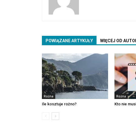
POWIĄZANE ARTYKUŁY
WIĘCEJ OD AUTO
Rożna
Rożna
Ile kosztuje rożno?
Kto nie mus