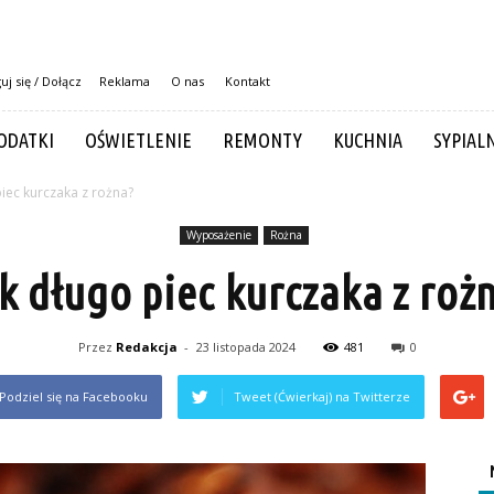
uj się / Dołącz
Reklama
O nas
Kontakt
ODATKI
OŚWIETLENIE
REMONTY
KUCHNIA
SYPIAL
piec kurczaka z rożna?
Wyposażenie
Rożna
k długo piec kurczaka z roż
Przez
Redakcja
-
23 listopada 2024
481
0
Podziel się na Facebooku
Tweet (Ćwierkaj) na Twitterze