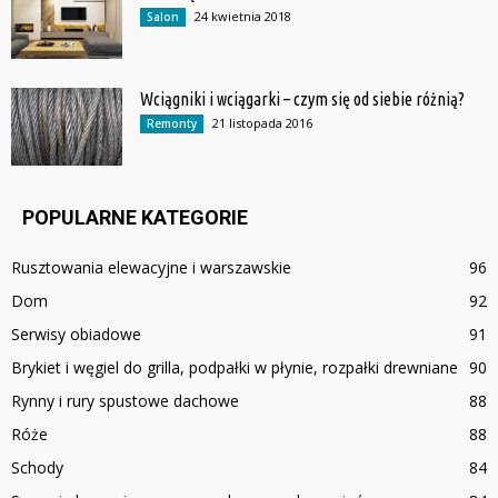
24 kwietnia 2018
Salon
Wciągniki i wciągarki – czym się od siebie różnią?
21 listopada 2016
Remonty
POPULARNE KATEGORIE
Rusztowania elewacyjne i warszawskie
96
Dom
92
Serwisy obiadowe
91
Brykiet i węgiel do grilla, podpałki w płynie, rozpałki drewniane
90
Rynny i rury spustowe dachowe
88
Róże
88
Schody
84