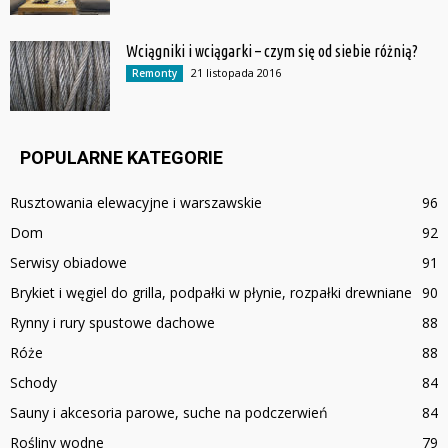
Wciągniki i wciągarki – czym się od siebie różnią?
21 listopada 2016
Remonty
POPULARNE KATEGORIE
Rusztowania elewacyjne i warszawskie
96
Dom
92
Serwisy obiadowe
91
Brykiet i węgiel do grilla, podpałki w płynie, rozpałki drewniane
90
Rynny i rury spustowe dachowe
88
Róże
88
Schody
84
Sauny i akcesoria parowe, suche na podczerwień
84
Rośliny wodne
79