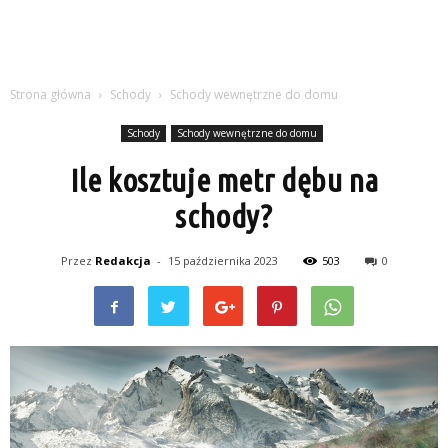
Strona główna
Schody
Schody wewnętrzne do domu
Schody
Schody wewnętrzne do domu
Ile kosztuje metr dębu na
schody?
Przez
Redakcja
-
15 października 2023
503
0