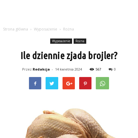
Strona główna
Wyposażenie
Rożna
Wyposażenie
Rożna
Ile dziennie zjada brojler?
Przez
Redakcja
-
14 kwietnia 2024
567
0