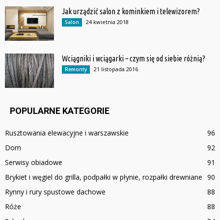
Jak urządzić salon z kominkiem i telewizorem?
24 kwietnia 2018
Salon
Wciągniki i wciągarki – czym się od siebie różnią?
21 listopada 2016
Remonty
POPULARNE KATEGORIE
Rusztowania elewacyjne i warszawskie
96
Dom
92
Serwisy obiadowe
91
Brykiet i węgiel do grilla, podpałki w płynie, rozpałki drewniane
90
Rynny i rury spustowe dachowe
88
Róże
88