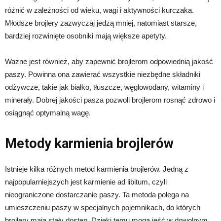
różnić w zależności od wieku, wagi i aktywności kurczaka.
Młodsze brojlery zazwyczaj jedzą mniej, natomiast starsze,
bardziej rozwinięte osobniki mają większe apetyty.
Ważne jest również, aby zapewnić brojlerom odpowiednią jakość
paszy. Powinna ona zawierać wszystkie niezbędne składniki
odżywcze, takie jak białko, tłuszcze, węglowodany, witaminy i
minerały. Dobrej jakości pasza pozwoli brojlerom rosnąć zdrowo i
osiągnąć optymalną wagę.
Metody karmienia brojlerów
Istnieje kilka różnych metod karmienia brojlerów. Jedną z
najpopularniejszych jest karmienie ad libitum, czyli
nieograniczone dostarczanie paszy. Ta metoda polega na
umieszczeniu paszy w specjalnych pojemnikach, do których
brojlery mają stały dostęp. Dzięki temu mogą jeść w dowolnym