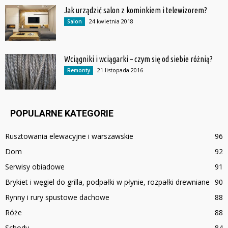
Jak urządzić salon z kominkiem i telewizorem?
24 kwietnia 2018
Salon
Wciągniki i wciągarki – czym się od siebie różnią?
21 listopada 2016
Remonty
POPULARNE KATEGORIE
Rusztowania elewacyjne i warszawskie
96
Dom
92
Serwisy obiadowe
91
Brykiet i węgiel do grilla, podpałki w płynie, rozpałki drewniane
90
Rynny i rury spustowe dachowe
88
Róże
88
Schody
84