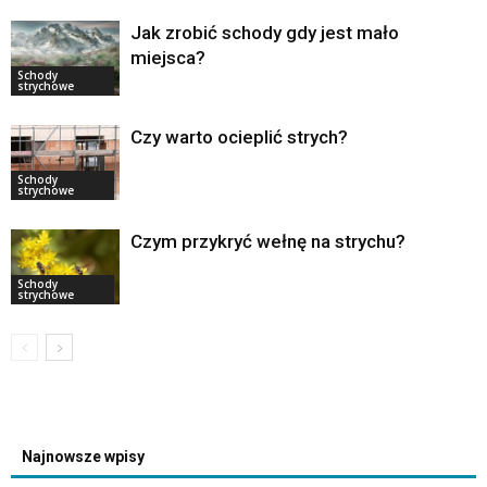
Jak zrobić schody gdy jest mało
miejsca?
Schody
strychowe
Czy warto ocieplić strych?
Schody
strychowe
Czym przykryć wełnę na strychu?
Schody
strychowe
Najnowsze wpisy