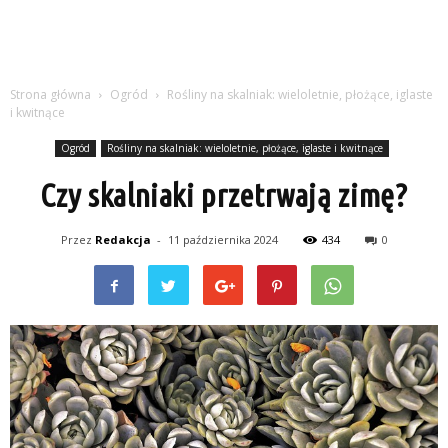
Strona główna
Ogród
Rośliny na skalniak: wieloletnie, płożące, iglaste
i kwitnące
Ogród
Rośliny na skalniak: wieloletnie, płożące, iglaste i kwitnące
Czy skalniaki przetrwają zimę?
Przez
Redakcja
-
11 października 2024
434
0