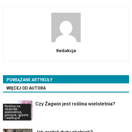
Redakcja
POWIĄZANE ARTYKUŁY
WIĘCEJ OD AUTORA
Czy Żagwin jest roślina wieloletnia?
Rośliny na
skalniak:
wieloletnie,
płożące, iglaste
i kwitnące
Jak zrobić duży skalniak?