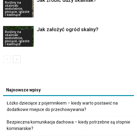
Rośliny na
skalniak:
wieloletnie,
płożące, iglaste
i kwitnące
Jak założyć ogród skalny?
Rośliny na
skalniak:
wieloletnie,
płożące, iglaste
i kwitnące
Najnowsze wpisy
Łóżko dziecięce z pojemnikiem – kiedy warto postawić na
dodatkowe miejsce do przechowywania?
Bezpieczna komunikacja dachowa – kiedy potrzebne są stopnie
kominiarskie?