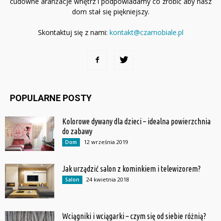
cudowne aranżacje wnętrz i podpowiadamy co zrobić aby nasz
dom stał się piękniejszy.
Skontaktuj się z nami:
kontakt@czarnobiale.pl
POPULARNE POSTY
Kolorowe dywany dla dzieci – idealna powierzchnia
do zabawy
12 września 2019
Dom
Jak urządzić salon z kominkiem i telewizorem?
24 kwietnia 2018
Salon
Wciągniki i wciągarki – czym się od siebie różnią?