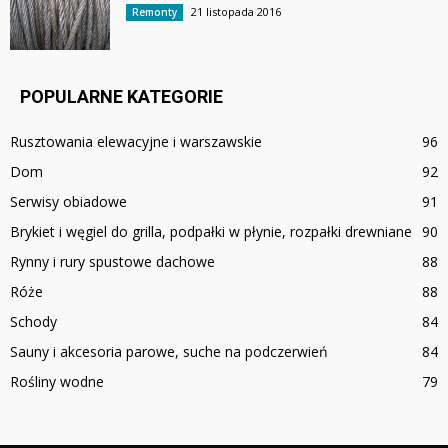
21 listopada 2016
Remonty
POPULARNE KATEGORIE
Rusztowania elewacyjne i warszawskie
96
Dom
92
Serwisy obiadowe
91
Brykiet i węgiel do grilla, podpałki w płynie, rozpałki drewniane
90
Rynny i rury spustowe dachowe
88
Róże
88
Schody
84
Sauny i akcesoria parowe, suche na podczerwień
84
Rośliny wodne
79