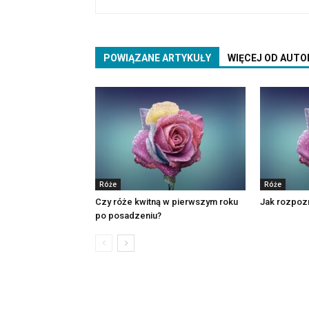
POWIĄZANE ARTYKUŁY
WIĘCEJ OD AUTO
Róże
Róże
Czy róże kwitną w pierwszym roku
Jak rozpozn
po posadzeniu?