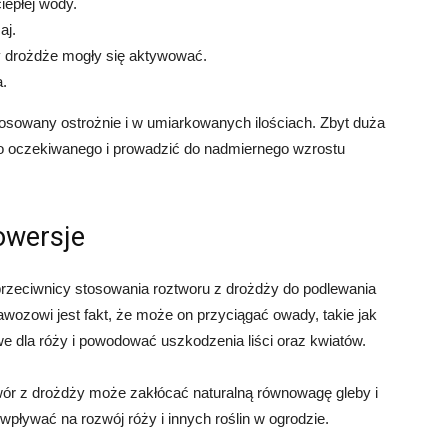
iepłej wody.
aj.
y drożdże mogły się aktywować.
a.
tosowany ostrożnie i w umiarkowanych ilościach. Zbyt duża
o oczekiwanego i prowadzić do nadmiernego wzrostu
owersje
 przeciwnicy stosowania roztworu z drożdży do podlewania
ozowi jest fakt, że może on przyciągać owady, takie jak
dla róży i powodować uszkodzenia liści oraz kwiatów.
twór z drożdży może zakłócać naturalną równowagę gleby i
wpływać na rozwój róży i innych roślin w ogrodzie.