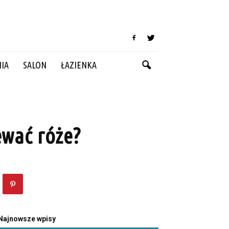
NIA
SALON
ŁAZIENKA
ewać róże?
Najnowsze wpisy