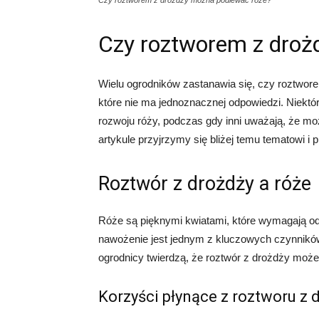
Czy roztworem z drożdży można podlewać róże?
Czy roztworem z droż
Wielu ogrodników zastanawia się, czy roztwore
które nie ma jednoznacznej odpowiedzi. Niektó
rozwoju róży, podczas gdy inni uważają, że mo
artykule przyjrzymy się bliżej temu tematowi i
Roztwór z drożdży a róże
Róże są pięknymi kwiatami, które wymagają odpo
nawożenie jest jednym z kluczowych czynników
ogrodnicy twierdzą, że roztwór z drożdży mo
Korzyści płynące z roztworu z 