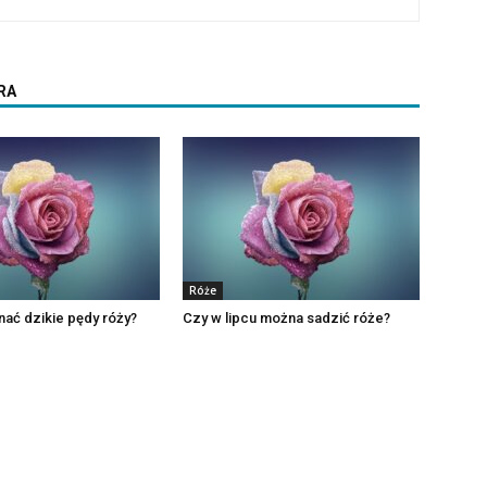
RA
Róże
ać dzikie pędy róży?
Czy w lipcu można sadzić róże?