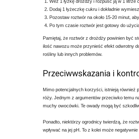
Weź 1 łyżkę drożdży i rozpuść ją w 1 litrze c
Dodaj 1 łyżeczkę cukru i dokładnie wymiesz
Pozostaw roztwór na około 15-20 minut, ab
Po tym czasie roztwór jest gotowy do użyci
Pamiętaj, że roztwór z drożdży powinien być s
ilość nawozu może przynieść efekt odwrotny d
rośliny lub innych problemów.
Przeciwwskazania i kontr
Mimo potencjalnych korzyści, istnieją również
róży. Jednym z argumentów przeciwko temu naw
muchy owocówki. Te owady mogą być szkodliwe 
Ponadto, niektórzy ogrodnicy twierdzą, że roz
wpływać na jej pH. To z kolei może negatywnie 