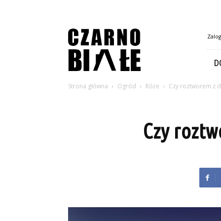
CzarnoBiale.pl
Zalog
D
Strona główna
Ogród
Róże
Czy roztworem z 
Czy roztw