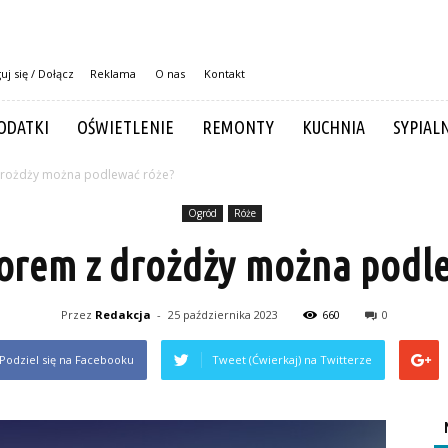
uj się / Dołącz
Reklama
O nas
Kontakt
ODATKI
OŚWIETLENIE
REMONTY
KUCHNIA
SYPIAL
drożdży można podlewać róże?
Ogród
Róże
orem z drożdży można podl
Przez
Redakcja
-
25 października 2023
660
0
Podziel się na Facebooku
Tweet (Ćwierkaj) na Twitterze