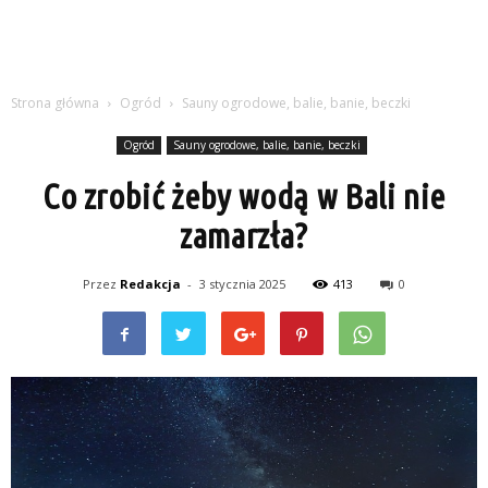
Strona główna
Ogród
Sauny ogrodowe, balie, banie, beczki
Ogród
Sauny ogrodowe, balie, banie, beczki
Co zrobić żeby wodą w Bali nie
zamarzła?
Przez
Redakcja
-
3 stycznia 2025
413
0