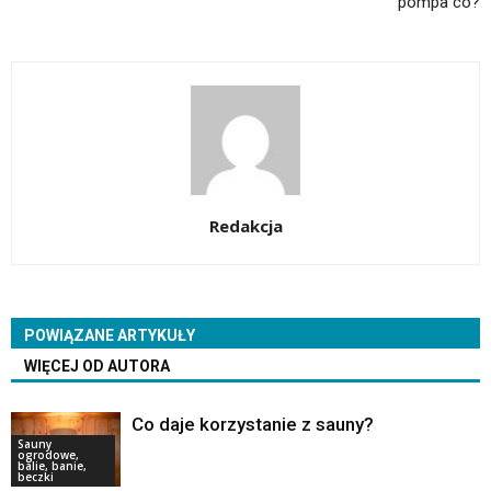
pompa co?
Redakcja
POWIĄZANE ARTYKUŁY
WIĘCEJ OD AUTORA
Co daje korzystanie z sauny?
Sauny
ogrodowe,
balie, banie,
beczki