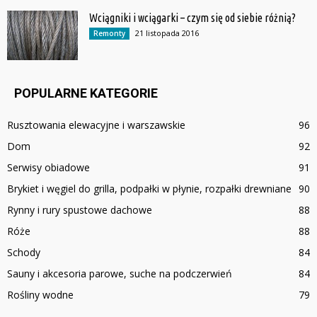
Wciągniki i wciągarki – czym się od siebie różnią?
21 listopada 2016
Remonty
POPULARNE KATEGORIE
Rusztowania elewacyjne i warszawskie
96
Dom
92
Serwisy obiadowe
91
Brykiet i węgiel do grilla, podpałki w płynie, rozpałki drewniane
90
Rynny i rury spustowe dachowe
88
Róże
88
Schody
84
Sauny i akcesoria parowe, suche na podczerwień
84
Rośliny wodne
79