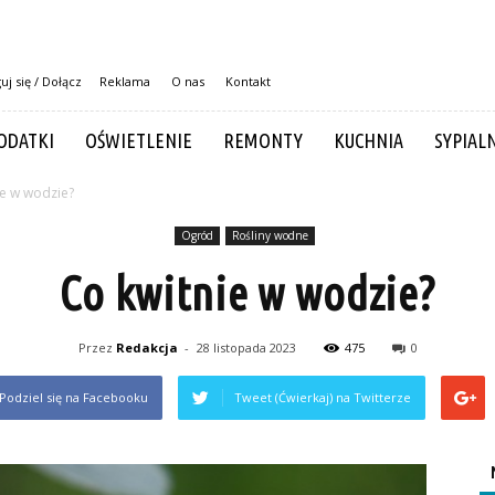
uj się / Dołącz
Reklama
O nas
Kontakt
ODATKI
OŚWIETLENIE
REMONTY
KUCHNIA
SYPIAL
ie w wodzie?
Ogród
Rośliny wodne
Co kwitnie w wodzie?
Przez
Redakcja
-
28 listopada 2023
475
0
Podziel się na Facebooku
Tweet (Ćwierkaj) na Twitterze