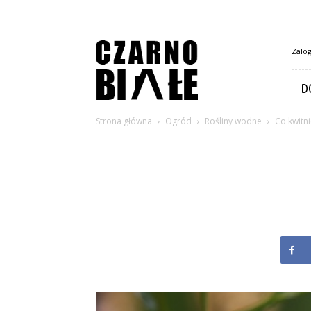
CzarnoBiale.pl
Zalog
D
Strona główna
Ogród
Rośliny wodne
Co kwitn