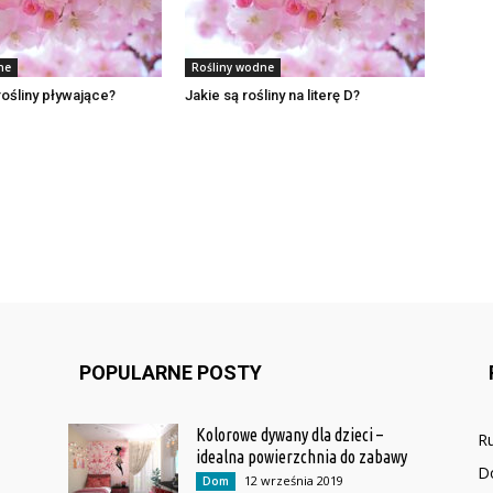
ne
Rośliny wodne
rośliny pływające?
Jakie są rośliny na literę D?
POPULARNE POSTY
Kolorowe dywany dla dzieci –
Ru
idealna powierzchnia do zabawy
D
12 września 2019
Dom