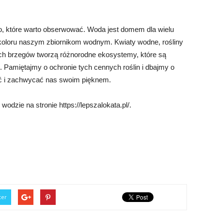
ko, które warto obserwować. Woda jest domem dla wielu
i koloru naszym zbiornikom wodnym. Kwiaty wodne, rośliny
nych brzegów tworzą różnorodne ekosystemy, które są
 Pamiętajmy o ochronie tych cennych roślin i dbajmy o
ąć i zachwycać nas swoim pięknem.
odzie na stronie https://lepszalokata.pl/.
ter