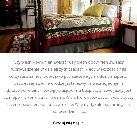
Czy bieżnik powinien Zwisać? Czy bieżnik powinien Zwisać?
Wprowadzenie W dzisiejszych czasach, kiedy większość z nas
korzysta z samochodów jako podstawowego środka transportu,
bezpieczeństwo na drodze jest niezwykle ważne. Jednym z
kluczowych elementów wpływających na bezpieczeństwo jazdy jest
stan opon, a konkretnie - bieżnik. Wielu kierowców zastanawia się, czy
bieżnik powinien zwisać, czy też nie. W tym artykule postaramy się
odpowiedzieć na...
Czytaj więcej