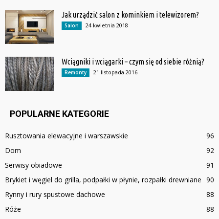
Jak urządzić salon z kominkiem i telewizorem?
24 kwietnia 2018
Salon
Wciągniki i wciągarki – czym się od siebie różnią?
21 listopada 2016
Remonty
POPULARNE KATEGORIE
Rusztowania elewacyjne i warszawskie
96
Dom
92
Serwisy obiadowe
91
Brykiet i węgiel do grilla, podpałki w płynie, rozpałki drewniane
90
Rynny i rury spustowe dachowe
88
Róże
88