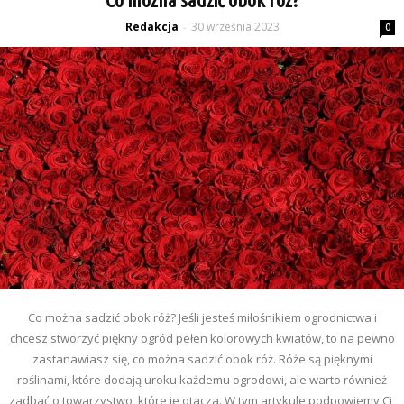
Redakcja
30 września 2023
-
0
Co można sadzić obok róż? Jeśli jesteś miłośnikiem ogrodnictwa i
chcesz stworzyć piękny ogród pełen kolorowych kwiatów, to na pewno
zastanawiasz się, co można sadzić obok róż. Róże są pięknymi
roślinami, które dodają uroku każdemu ogrodowi, ale warto również
zadbać o towarzystwo, które je otacza. W tym artykule podpowiemy Ci,