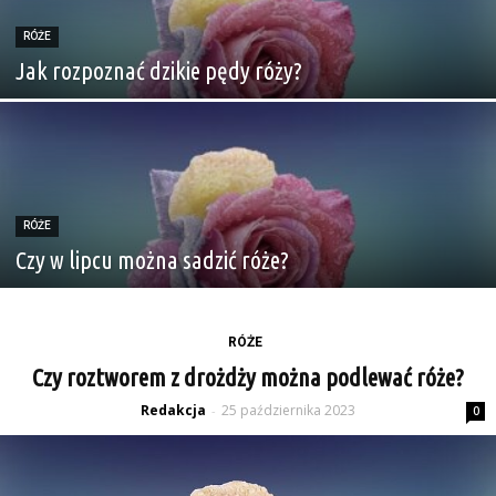
RÓŻE
Jak rozpoznać dzikie pędy róży?
RÓŻE
Czy w lipcu można sadzić róże?
RÓŻE
Czy roztworem z drożdży można podlewać róże?
Redakcja
25 października 2023
-
0