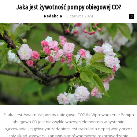
Jaka jest żywotność pompy obiegowej CO?
Redakcja
3 czerwca 2024
-
0
# Jaka jest żywotność pompy obiegowej CO? ## Wprowadzenie Pompa
obiegowa CO jest niezwykle ważnym elementem w systemie
ogrzewania. Jej głównym zadaniem jest cyrkulacja ciepłej wody przez
cały układ grzewczy, zapewniając równomierne rozprowadzenie