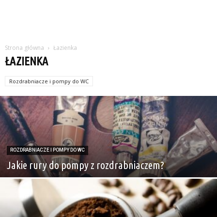
Strona główna
Łazienka
ŁAZIENKA
Rozdrabniacze i pompy do WC
ROZDRABNIACZE I POMPY DO WC
Jakie rury do pompy z rozdrabniaczem?