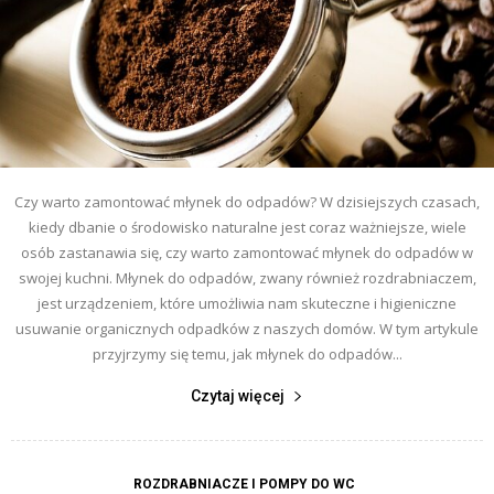
Czy warto zamontować młynek do odpadów? W dzisiejszych czasach,
kiedy dbanie o środowisko naturalne jest coraz ważniejsze, wiele
osób zastanawia się, czy warto zamontować młynek do odpadów w
swojej kuchni. Młynek do odpadów, zwany również rozdrabniaczem,
jest urządzeniem, które umożliwia nam skuteczne i higieniczne
usuwanie organicznych odpadków z naszych domów. W tym artykule
przyjrzymy się temu, jak młynek do odpadów...
Czytaj więcej
ROZDRABNIACZE I POMPY DO WC