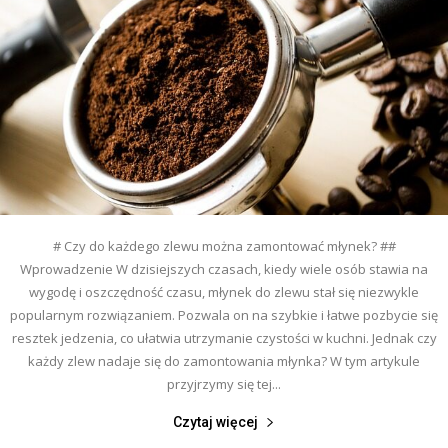
# Czy do każdego zlewu można zamontować młynek? ##
Wprowadzenie W dzisiejszych czasach, kiedy wiele osób stawia na
wygodę i oszczędność czasu, młynek do zlewu stał się niezwykle
popularnym rozwiązaniem. Pozwala on na szybkie i łatwe pozbycie się
resztek jedzenia, co ułatwia utrzymanie czystości w kuchni. Jednak czy
każdy zlew nadaje się do zamontowania młynka? W tym artykule
przyjrzymy się tej...
Czytaj więcej