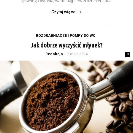
głównego pytania, warto najpierw zrozumieć, jak...
Czytaj więcej
ROZDRABNIACZE I POMPY DO WC
Jak dobrze wyczyścić młynek?
Redakcja
2 maja 2024
-
0