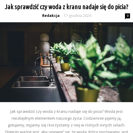
Jak sprawdzić czy woda z kranu nadaje się do picia?
Redakcja
17 grudnia 2024
-
0
Jak sprawdzić czy woda z kranu nadaje się do picia? Woda jest
niezbędnym elementem naszego życia. Codziennie pijemy ją,
gotujemy, myjemy się i korzystamy z niej w różnych innych celach.
Dlatego ważne jest, aby upewnić się, że woda, którą spożywamy, jest