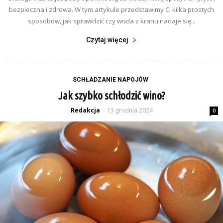
bezpieczna i zdrowa. W tym artykule przedstawimy Ci kilka prostych
sposobów, jak sprawdzić czy woda z kranu nadaje się...
Czytaj więcej
SCHŁADZANIE NAPOJÓW
Jak szybko schłodzić wino?
Redakcja
13 grudnia 2024
-
0