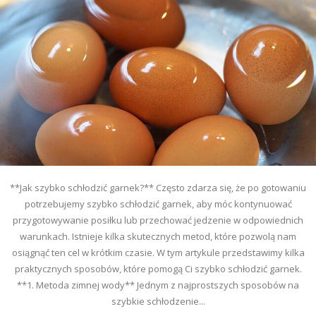
**Jak szybko schłodzić garnek?** Często zdarza się, że po gotowaniu
potrzebujemy szybko schłodzić garnek, aby móc kontynuować
przygotowywanie posiłku lub przechować jedzenie w odpowiednich
warunkach. Istnieje kilka skutecznych metod, które pozwolą nam
osiągnąć ten cel w krótkim czasie. W tym artykule przedstawimy kilka
praktycznych sposobów, które pomogą Ci szybko schłodzić garnek.
**1. Metoda zimnej wody** Jednym z najprostszych sposobów na
szybkie schłodzenie...