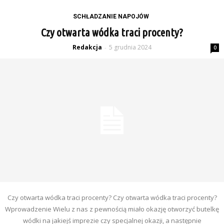
SCHŁADZANIE NAPOJÓW
Czy otwarta wódka traci procenty?
Redakcja
5 grudnia 2024
-
0
Czy otwarta wódka traci procenty? Czy otwarta wódka traci procenty?
Wprowadzenie Wielu z nas z pewnością miało okazję otworzyć butelkę
wódki na jakiejś imprezie czy specjalnej okazji, a następnie