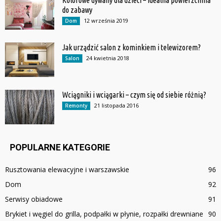
do zabawy
12 września 2019
Dom
Jak urządzić salon z kominkiem i telewizorem?
24 kwietnia 2018
Salon
Wciągniki i wciągarki – czym się od siebie różnią?
21 listopada 2016
Remonty
POPULARNE KATEGORIE
Rusztowania elewacyjne i warszawskie
96
Dom
92
Serwisy obiadowe
91
Brykiet i węgiel do grilla, podpałki w płynie, rozpałki drewniane
90