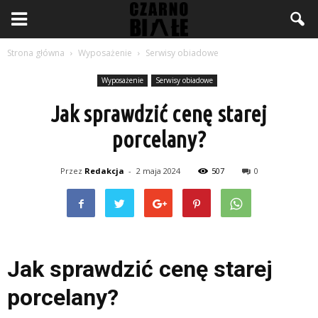
Strona główna
Wyposażenie
Serwisy obiadowe
Wyposażenie
Serwisy obiadowe
Jak sprawdzić cenę starej
porcelany?
Przez
Redakcja
-
2 maja 2024
507
0
Jak sprawdzić cenę starej
porcelany?