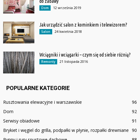
do zabawy
12 września 2019
Dom
Jak urządzić salon z kominkiem i telewizorem?
24 kwietnia 2018
Salon
Wciągniki i wciągarki – czym się od siebie różnią?
21 listopada 2016
Remonty
POPULARNE KATEGORIE
Rusztowania elewacyjne i warszawskie
96
Dom
92
Serwisy obiadowe
91
Brykiet i węgiel do grilla, podpałki w płynie, rozpałki drewniane
90
Rynny i rury spustowe dachowe
88