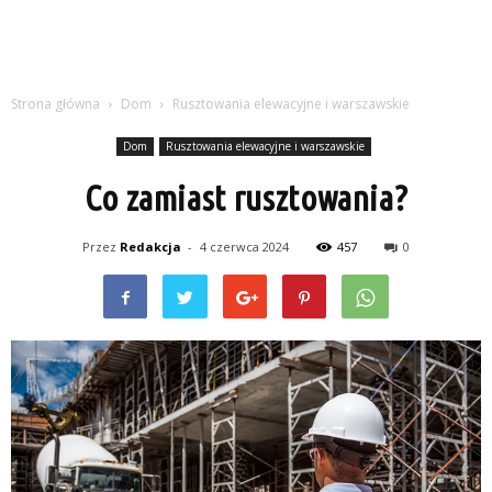
Strona główna
Dom
Rusztowania elewacyjne i warszawskie
Dom
Rusztowania elewacyjne i warszawskie
Co zamiast rusztowania?
Przez
Redakcja
-
4 czerwca 2024
457
0