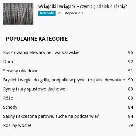
Wciągniki i wciągarki – czym się od siebie różnią?
21 listopada 2016
Remonty
POPULARNE KATEGORIE
Rusztowania elewacyjne i warszawskie
96
Dom
92
Serwisy obiadowe
91
Brykiet i węgiel do grilla, podpałki w płynie, rozpałki drewniane
90
Rynny i rury spustowe dachowe
88
Róże
88
Schody
84
Sauny i akcesoria parowe, suche na podczerwień
84
Rośliny wodne
79